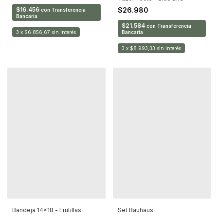
$16.456
$26.980
con
Transferencia
Bancaria
$21.584
con
Transferencia
3
x
$6.856,67
sin interés
Bancaria
3
x
$8.993,33
sin interés
Set Bauhaus
Bandeja 14x18 - Frutillas