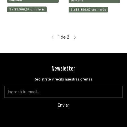
Bancaria
3
x
$9.966,67
sin interés
3
x
$6.856,67
sin interés
1
de
2
Newsletter
Registrate y recibí nuestras ofertas.