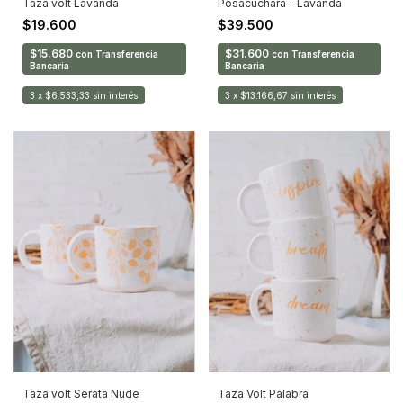
Taza volt Lavanda
Posacuchara - Lavanda
$19.600
$39.500
$15.680
$31.600
con
Transferencia
con
Transferencia
Bancaria
Bancaria
3
x
$6.533,33
sin interés
3
x
$13.166,67
sin interés
Taza volt Serata Nude
Taza Volt Palabra