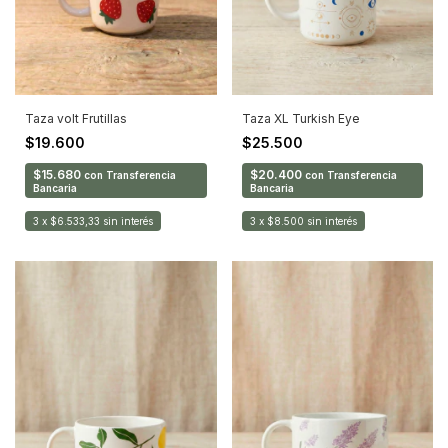
Taza volt Frutillas
Taza XL Turkish Eye
$19.600
$25.500
$15.680
$20.400
con
Transferencia
con
Transferencia
Bancaria
Bancaria
3
x
$6.533,33
sin interés
3
x
$8.500
sin interés