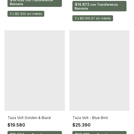
con
Transferencia
Bancaria
$14.872
con
Transferencia
Bancaria
3
x
$6.930
sin interés
3
x
$6.196,67
sin interés
Taza Volt Golden & Black
Taza Volt - Blue Bird
$19.580
$25.390