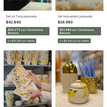
Set x4 Taza jaspeada
Set taza+plato jaspeado
$42.840
$26.980
$34.272
$21.584
con
Transferencia
con
Transferencia
Bancaria
Bancaria
3
x
$14.280
sin interés
3
x
$8.993,33
sin interés