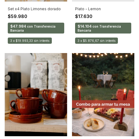
Plato - Lemon
Set x4 Plato Limones dorado
$17.630
$59.980
$14.104
$47.984
con
Transferencia
con
Transferencia
Bancaria
Bancaria
3
x
$5.876,67
sin interés
3
x
$19.993,33
sin interés