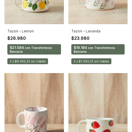
Tazon - Lemon
Tazon - Lavanda
$26.980
$23.980
$21.584
$19.184
con
Transferencia
con
Transferencia
Bancaria
Bancaria
3
x
$8.993,33
sin interés
3
x
$7.993,33
sin interés