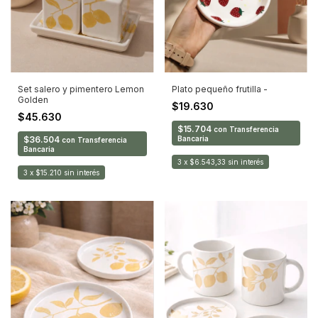
Set salero y pimentero Lemon
Plato pequeño frutilla -
Golden
$19.630
$45.630
$15.704
con
Transferencia
$36.504
Bancaria
con
Transferencia
Bancaria
3
x
$6.543,33
sin interés
3
x
$15.210
sin interés