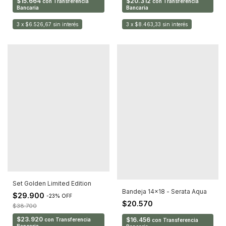
$15.664
$20.312
con
Transferencia
con
Transferencia
Bancaria
Bancaria
3
x
$6.526,67
sin interés
3
x
$8.463,33
sin interés
Set Golden Limited Edition
Bandeja 14x18 - Serata Aqua
$29.900
-
23
%
OFF
$20.570
$38.700
$23.920
$16.456
con
Transferencia
con
Transferencia
Bancaria