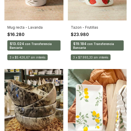
Mug recta - Lavanda
Tazon - Frutillas
$16.280
$23.980
$13.024
$19.184
con
Transferencia
con
Transferencia
Bancaria
Bancaria
3
x
$5.426,67
sin interés
3
x
$7.993,33
sin interés