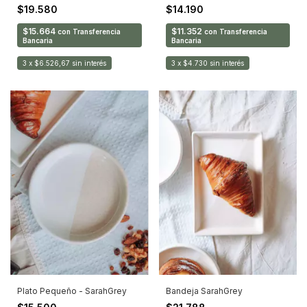
$19.580
$14.190
$15.664
$11.352
con
Transferencia
con
Transferencia
Bancaria
Bancaria
3
x
$6.526,67
sin interés
3
x
$4.730
sin interés
Plato Pequeño - SarahGrey
Bandeja SarahGrey