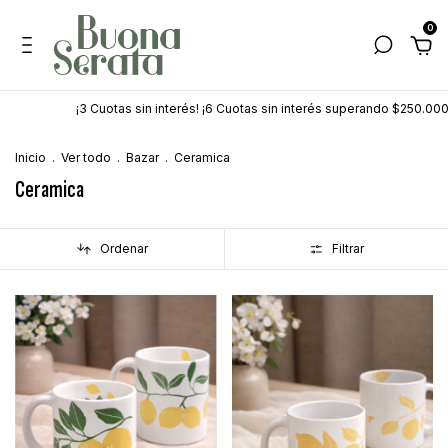
0
s sin interés! ¡6 Cuotas sin interés superando $250.000!
💵 ¡20% Off con
Inicio
.
Ver todo
.
Bazar
.
Ceramica
Ceramica
Ordenar
Filtrar