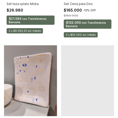
Set taza+plato Moka
Set Cena para Dos
$26.980
$165.000
-
13
%
OFF
$189.000
$21.584
con
Transferencia
Bancaria
$132.000
con
Transferencia
Bancaria
3
x
$8.993,33
sin interés
3
x
$55.000
sin interés