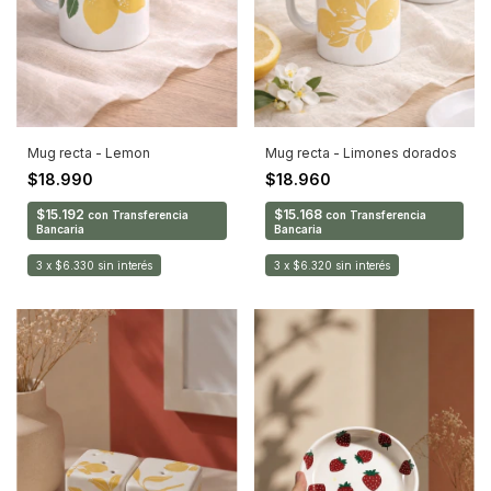
Mug recta - Lemon
Mug recta - Limones dorados
$18.990
$18.960
$15.192
$15.168
con
Transferencia
con
Transferencia
Bancaria
Bancaria
3
x
$6.330
sin interés
3
x
$6.320
sin interés