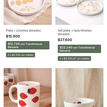
Plato - Limones dorados
Set plato + taza limones
dorados
$15.900
$27.800
$12.720
con
Transferencia
Bancaria
$22.240
con
Transferencia
Bancaria
3
x
$5.300
sin interés
3
x
$9.266,67
sin interés