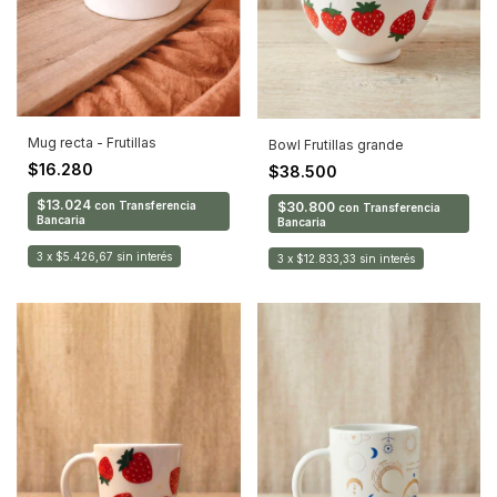
Mug recta - Frutillas
Bowl Frutillas grande
$16.280
$38.500
$13.024
$30.800
con
Transferencia
con
Transferencia
Bancaria
Bancaria
3
x
$5.426,67
sin interés
3
x
$12.833,33
sin interés