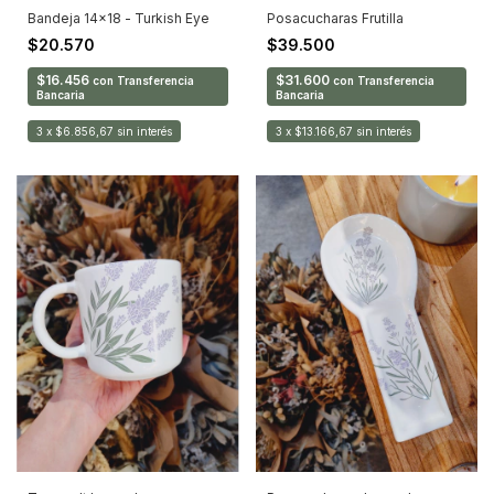
Bandeja 14x18 - Turkish Eye
Posacucharas Frutilla
$20.570
$39.500
$16.456
$31.600
con
Transferencia
con
Transferencia
Bancaria
Bancaria
3
x
$6.856,67
sin interés
3
x
$13.166,67
sin interés