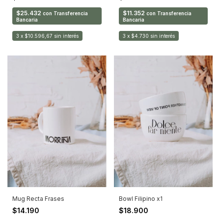
$25.432
$11.352
con
Transferencia
con
Transferencia
Bancaria
Bancaria
3
x
$10.596,67
sin interés
3
x
$4.730
sin interés
Mug Recta Frases
Bowl Filipino x1
$14.190
$18.900