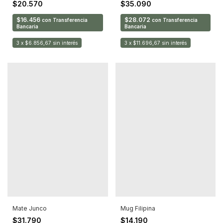
$35.090
$20.570
$28.072
$16.456
con
Transferencia
con
Transferencia
Bancaria
Bancaria
3
x
$11.696,67
sin interés
3
x
$6.856,67
sin interés
Mate Junco
Mug Filipina
$31.790
$14.190