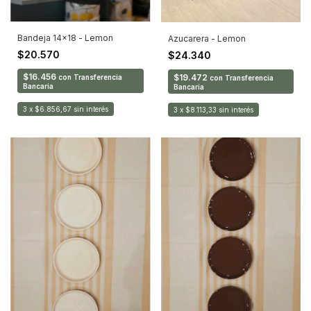
Bandeja 14x18 - Lemon
Azucarera - Lemon
$20.570
$24.340
$16.456
$19.472
con
Transferencia
con
Transferencia
Bancaria
Bancaria
3
x
$6.856,67
sin interés
3
x
$8.113,33
sin interés