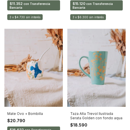
$11.352
$15.120
con
Transferencia
con
Transferencia
Bancaria
Bancaria
3
x
$4.730
sin interés
3
x
$6.300
sin interés
Mate Ovo + Bombilla
Taza Alta Trevol Ilustrada
Serata Golden con fondo aqua
$20.790
$18.590
$16.632