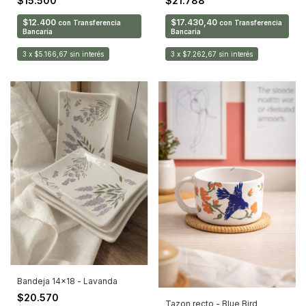
$15.500
$21.788
$12.400
$17.430,40
con
Transferencia
con
Transferencia
Bancaria
Bancaria
3
x
$5.166,67
sin interés
3
x
$7.262,67
sin interés
Bandeja 14x18 - Lavanda
$20.570
Tazon recto - Blue Bird