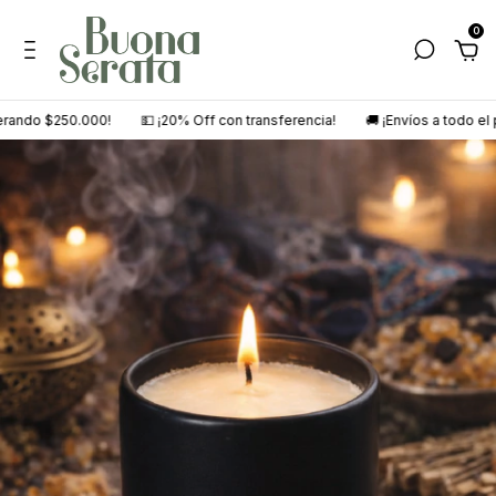
0
ando $250.000!
💵 ¡20% Off con transferencia!
🚚 ¡Envíos a todo el paí