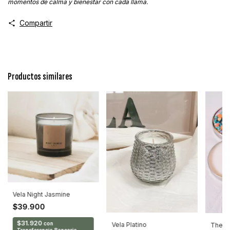
momentos de calma y bienestar con cada llama.
Compartir
Productos similares
Vela Night Jasmine
$39.900
$31.920
con
Vela Platino
The F