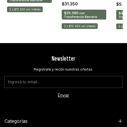
Transferencia Bancaria
$31.350
$5.4
3
x
$13.300
sin interés
$25.080
$4.3
con
Transferencia Bancaria
Trans
3
x
$10.450
sin interés
3
x
$1
Newsletter
Registrate y recibí nuestras ofertas.
Categorías