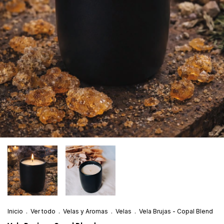
Inicio
.
Ver todo
.
Velas y Aromas
.
Velas
.
Vela Brujas - Copal Blend