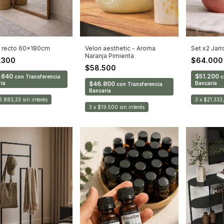
 recto 60x180cm
Set x2 Jarr
Velon aesthetic - Aroma
Naranja Pimienta
.300
$64.00
$58.500
.640
$51.200
con
Transferencia
c
ia
Bancaria
$46.800
con
Transferencia
Bancaria
3.883,33
sin interés
3
x
$21.333
3
x
$19.500
sin interés