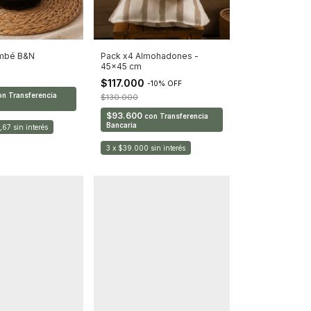
ombé B&N
Pack x4 Almohadones -
45x45 cm
0
$117.000
-
10
%
OFF
on
Transferencia
$130.000
$93.600
con
Transferencia
Bancaria
,67
sin interés
3
x
$39.000
sin interés