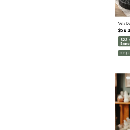
Vela D
$29.
$23.
Bancar
3
x
$9