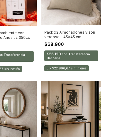
Pack x2 Almohadones visón
 ambiente con
verdoso - 45x45 cm
tio Andaluz 350cc
$68.900
$55.120
con
Transferencia
on
Transferencia
Bancaria
3
x
$22.966,67
sin interés
67
sin interés