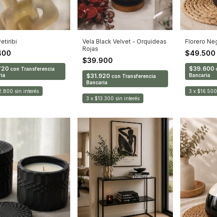
tiribi
Vela Black Velvet - Orquideas
Florero Ne
Rojas
400
$49.50
$39.900
720
$39.600
con
Transferencia
ia
$31.920
Bancaria
con
Transferencia
Bancaria
2.800
sin interés
3
x
$16.500
3
x
$13.300
sin interés