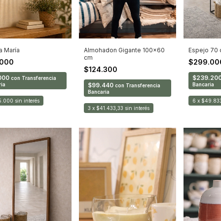
a María
Almohadon Gigante 100x60
Espejo 70 
cm
.000
$299.0
$124.300
000
$239.20
con
Transferencia
ia
$99.440
Bancaria
con
Transferencia
Bancaria
5.000
sin interés
6
x
$49.83
3
x
$41.433,33
sin interés