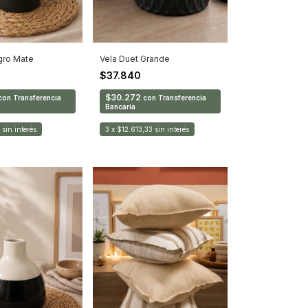
gro Mate
Vela Duet Grande
0
$37.840
$30.272
con
Transferencia
con
Transferencia
Bancaria
sin interés
3
x
$12.613,33
sin interés