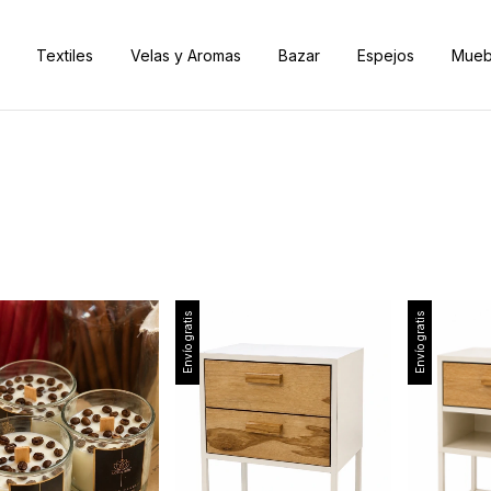
Textiles
Velas y Aromas
Bazar
Espejos
Mueb
¡3 Cuotas si
Envío gratis
Envío gratis