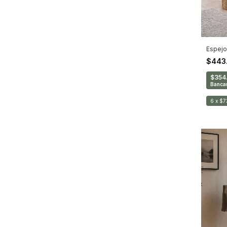
Espejo
$443
$354
Bancar
6
x
$7