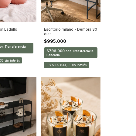
on Ladrillo
Escritorio milano - Demora 30
días
0
$995.000
on
Transferencia
$796.000
con
Transferencia
Bancaria
,33
sin interés
6
x
$165.833,33
sin interés