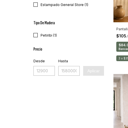
Estampado General Store (1)
Tipo De Madera
Pantall
Petiribi (1)
$105
$84.
Precio
Bancar
3
x
$3
Desde
Hasta
Aplicar