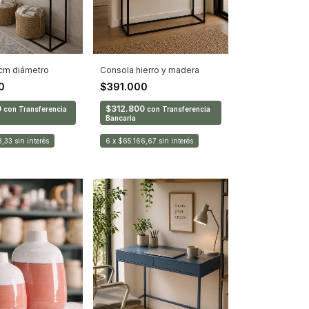
cm diámetro
Consola hierro y madera
00
$391.000
0
$312.800
con
Transferencia
con
Transferencia
Bancaria
3,33
sin interés
6
x
$65.166,67
sin interés