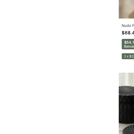
Nudo Pe
$68.
$54.
Bancar
3
x
$2