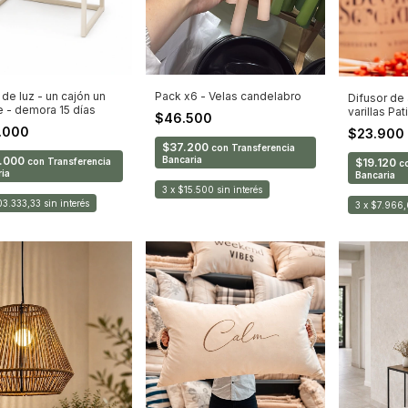
de luz - un cajón un
Pack x6 - Velas candelabro
Difusor de
e - demora 15 días
varillas Pa
$46.500
.000
$23.900
$37.200
con
Transferencia
.000
Bancaria
$19.120
con
Transferencia
c
ia
Bancaria
3
x
$15.500
sin interés
03.333,33
sin interés
3
x
$7.966,