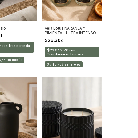
Vela Lotus NARANJA Y
alo
PIMIENTA - ULTRA INTENSO
00
$26.304
0
con
Transferencia
$21.043,20
con
Transferencia Bancaria
3,33
sin interés
3
x
$8.768
sin interés