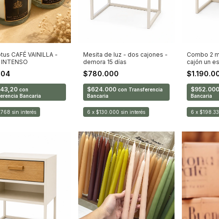
Mesita de luz - dos cajones -
otus CAFÉ VAINILLA -
Combo 2 me
demora 15 días
 INTENSO
cajón un e
días
$780.000
304
$1.190.0
$624.000
043,20
$952.00
con
Transferencia
con
Bancaria
erencia Bancaria
Bancaria
6
x
$130.000
sin interés
.768
sin interés
6
x
$198.33