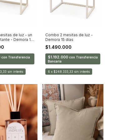
Combo 2 mesitas de luz -
sitas de luz - un
Demora 15 días
stante - Demora 15
$1.490.000
00
$1.192.000
0
con
Transferencia
con
Transferencia
Bancaria
6
x
$248.333,33
sin interés
3,33
sin interés