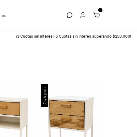
0
les
n interés! ¡6 Cuotas sin interés superando $250.000!
💵 ¡20% Off con tra
Envío gratis