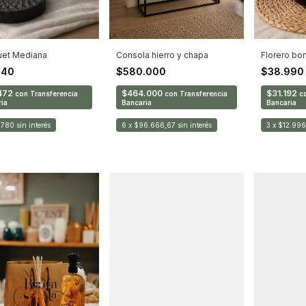
uet Mediana
Consola hierro y chapa
Florero b
340
$580.000
$38.99
472
$464.000
$31.192
con
Transferencia
con
Transferencia
c
ia
Bancaria
Bancaria
.780
sin interés
6
x
$96.666,67
sin interés
3
x
$12.996