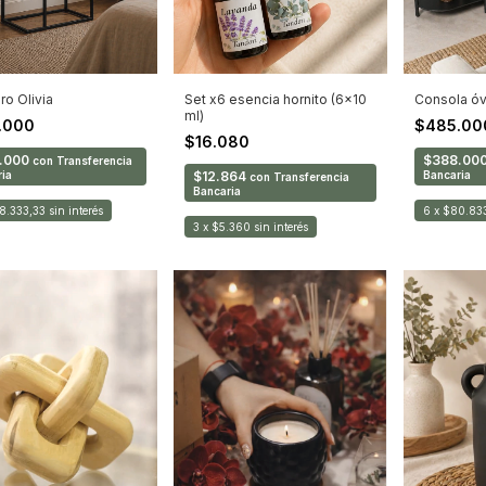
ro Olivia
Consola óv
Set x6 esencia hornito (6x10
ml)
.000
$485.0
$16.080
.000
$388.00
con
Transferencia
ia
Bancaria
$12.864
con
Transferencia
Bancaria
8.333,33
sin interés
6
x
$80.83
3
x
$5.360
sin interés