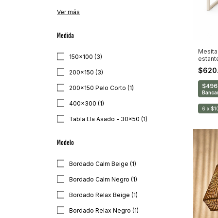
Ver más
Medida
Mesita 
150x100 (3)
estant
$620
200x150 (3)
$496
200x150 Pelo Corto (1)
Bancar
400x300 (1)
6
x
$1
Tabla Ela Asado - 30x50 (1)
Modelo
Bordado Calm Beige (1)
Bordado Calm Negro (1)
Bordado Relax Beige (1)
Bordado Relax Negro (1)