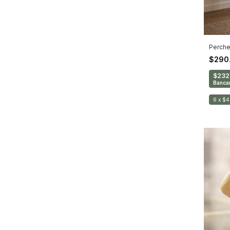
Perche
$290
$232
Bancar
6
x
$4