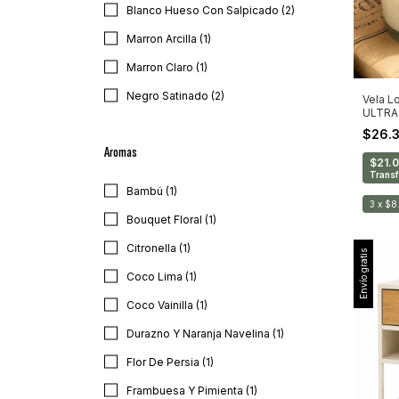
Blanco Hueso Con Salpicado (2)
Marron Arcilla (1)
Marron Claro (1)
Negro Satinado (2)
Vela L
ULTRA
$26.
Aromas
$21.
Transf
Bambú (1)
3
x
$8
Bouquet Floral (1)
Citronella (1)
Envío gratis
Coco Lima (1)
Coco Vainilla (1)
Durazno Y Naranja Navelina (1)
Flor De Persia (1)
Frambuesa Y Pimienta (1)